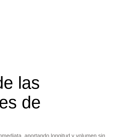
de las
es de
nmediata, aportando longitud y volumen sin