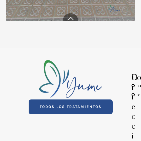
D
Co
i
L
Y
r
e
TODOS LOS TRATAMIENTOS
c
c
i