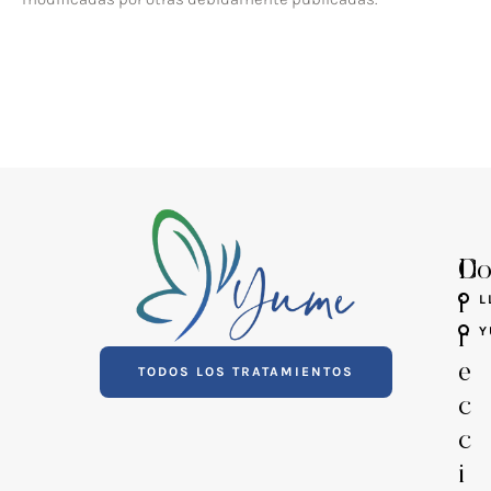
D
Co
i
L
Y
r
e
TODOS LOS TRATAMIENTOS
c
c
i