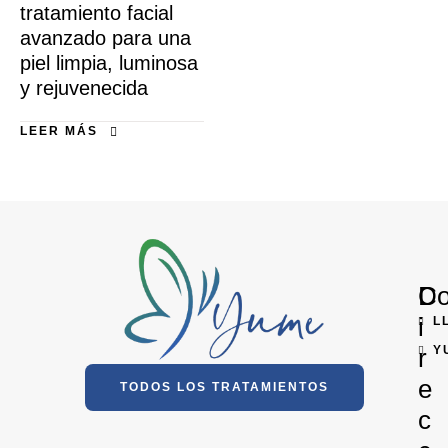
tratamiento facial
avanzado para una
piel limpia, luminosa
y rejuvenecida
LEER MÁS
D
Co
i
L
r
Y
e
TODOS LOS TRATAMIENTOS
c