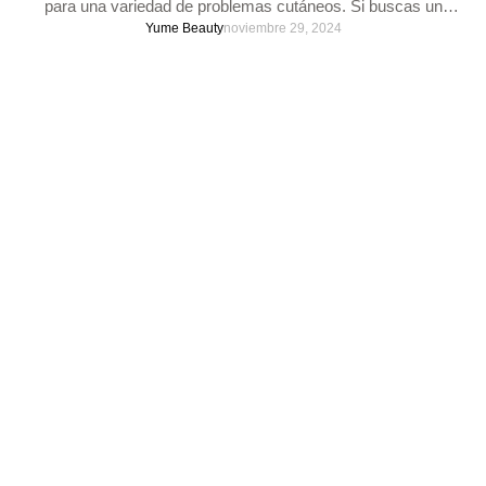
para una variedad de problemas cutáneos. Si buscas un
tratamiento que ofrezca resultados visibles con un mínimo de
Yume Beauty
noviembre 29, 2024
invasión, el microneedling podría ser la clave para lograr la piel
que siempre has deseado.