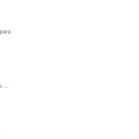
 para
as …
…