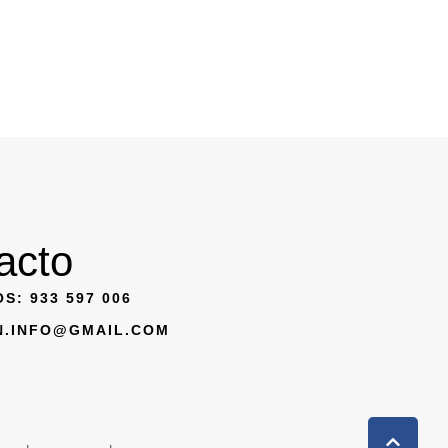
acto
S: 933 597 006
N.INFO@GMAIL.COM