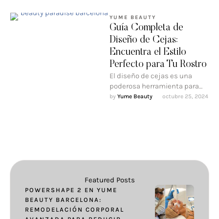
YUME BEAUTY
Guía Completa de
Diseño de Cejas:
Encuentra el Estilo
Perfecto para Tu Rostro
El diseño de cejas es una
poderosa herramienta para
mejorar y equilibrar las
by 
Yume Beauty
octubre 25, 2024
características faciales.
Featured Posts
POWERSHAPE 2 EN YUME
BEAUTY BARCELONA:
REMODELACIÓN CORPORAL