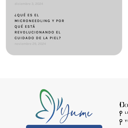
diciembre 3, 2024
¿QUÉ ES EL
MICRONEEDLING Y POR
QUÉ ESTÁ
REVOLUCIONANDO EL
CUIDADO DE LA PIEL?
noviembre 29, 2024
D
Co
i
L
Y
r